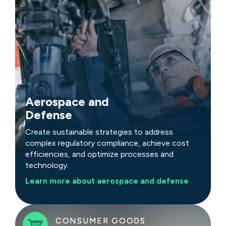
En savoir plus
Aerospace and
Defense
Create sustainable strategies to address
complex regulatory compliance, achieve cost
efficiencies, and optimize processes and
technology.
En savoir plus
Learn more about aerospace and defense
CONSUMER GOODS
CONSUMER GOODS