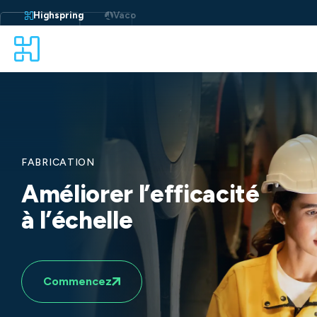
Aller
au
Highspring
Vaco
contenu
FABRICATION
Améliorer l’efficacité
à l’échelle
Commencez